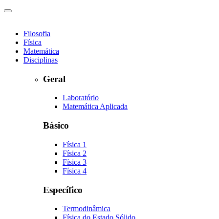
Filosofia
Física
Matemática
Disciplinas
Geral
Laboratório
Matemática Aplicada
Básico
Física 1
Física 2
Física 3
Física 4
Específico
Termodinâmica
Física do Estado Sólido